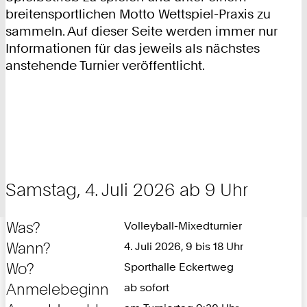
breitensportlichen Motto Wettspiel-Praxis zu
sammeln. Auf dieser Seite werden immer nur
Informationen für das jeweils als nächstes
anstehende Turnier veröffentlicht.
Samstag, 4. Juli 2026 ab 9 Uhr
Was?
Volleyball-Mixedturnier
Wann?
4. Juli 2026, 9 bis 18 Uhr
Wo?
Sporthalle Eckertweg
Anmelebeginn
ab sofort