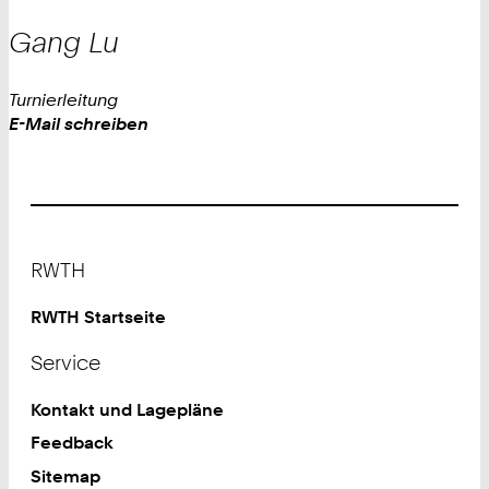
Gang
Lu
Turnierleitung
Work
E-Mail schreiben
Footer
RWTH
RWTH Startseite
Service
Kontakt und Lagepläne
Feedback
Sitemap