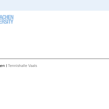
gen
Tennishalle Vaals
Sie
sind
hier: