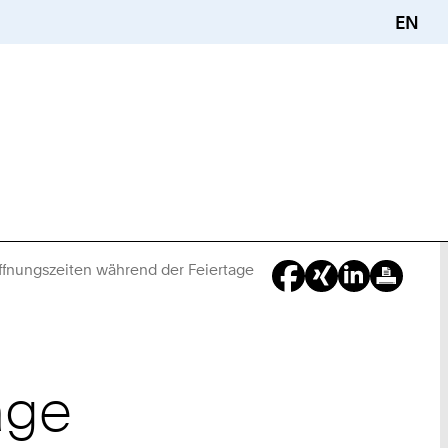
EN
ffnungszeiten während der Feiertage
Sie
sind
hier:
age