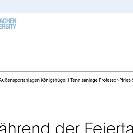
Außensportanlagen Königshügel
Tennisanlage Professor-Pirlet-
ährend der Feiert