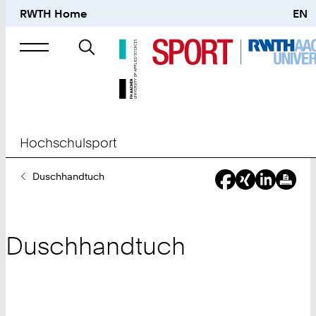
RWTH Home
EN
Suche
nach
Hochschulsport
Sie
Duschhandtuch
sind
hier:
Duschhandtuch