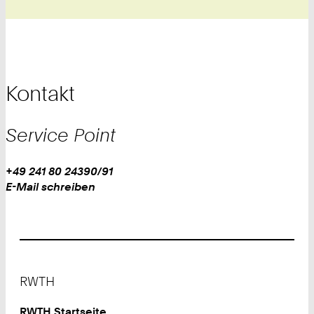
Kontakt
Service Point
Work
Telefon:
+49 241 80 24390/91
+
Work
E-Mail schreiben
4
9
2
4
1
Footer
8
RWTH
0
2
RWTH Startseite