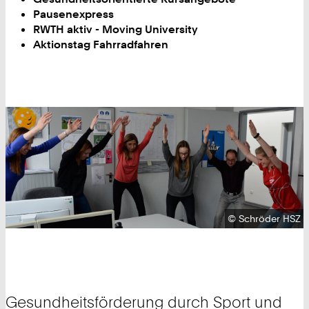
Pausenexpress
RWTH aktiv - Moving University
Aktionstag Fahrradfahren
Urheberrecht:
©
Schröder HSZ
Gesundheitsförderung durch Sport und