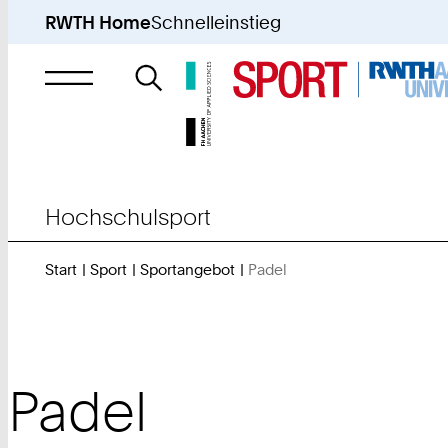
RWTH Home
Schnelleinstieg
Suche
nach
Hochschulsport
Start
Sport
Sportangebot
Padel
Sie
sind
hier:
Padel