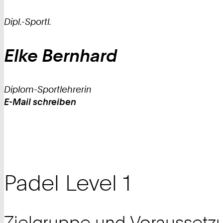
Dipl.-Sportl.
Elke
Bernhard
Diplom-Sportlehrerin
E-Mail schreiben
Work
Padel Level 1
Zielgruppe und Voraussetz