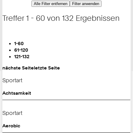
Alle Filter entfernen
Filter anwenden
Treffer 1 - 60 von 132 Ergebnissen
Blättern
Sie
1-60
sind
61-120
auf
121-132
Seite:
nächste Seite
letzte Seite
Sportart
Achtsamkeit
Sportart
Aerobic