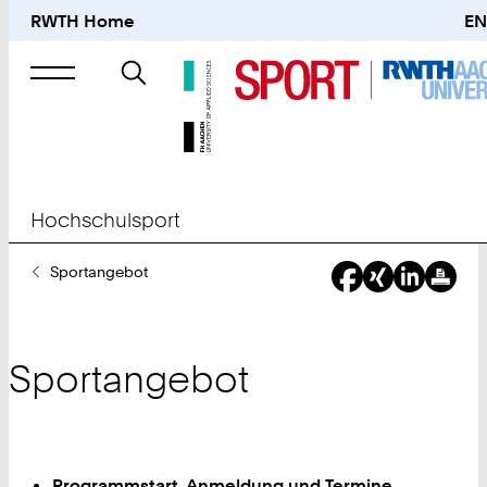
RWTH Home
EN
Suche
nach
Hochschulsport
Sie
Sportangebot
sind
hier:
Sportangebot
Programmstart, Anmeldung und Termine