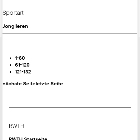
Sportart
Jonglieren
Blättern
Sie
1-60
sind
61-120
auf
121-132
Seite:
nächste Seite
letzte Seite
Footer
RWTH
RWTH Startseite