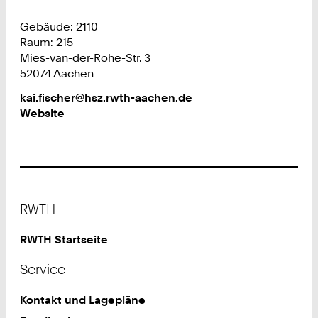
Gebäude: 2110
Raum: 215
Mies-van-der-Rohe-Str. 3
52074 Aachen
Work
kai.fischer@hsz.rwth-aachen.de
Website
Footer
RWTH
RWTH Startseite
Service
Kontakt und Lagepläne