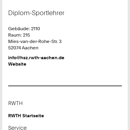
Diplom-Sportlehrer
Gebäude: 2110
Raum: 215
Mies-van-der-Rohe-Str. 3
52074 Aachen
Work
info@hsz.rwth-aachen.de
Website
Footer
RWTH
RWTH Startseite
Service