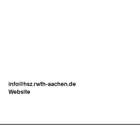
info@hsz.rwth-aachen.de
Work
Website