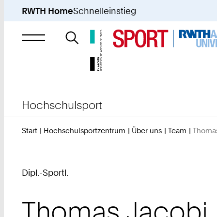
RWTH Home
Schnelleinstieg
Suche
nach
Hochschulsport
Start
Hochschulsportzentrum
Über uns
Team
Thomas
Dipl.-Sportl.
Thomas
Jacobi