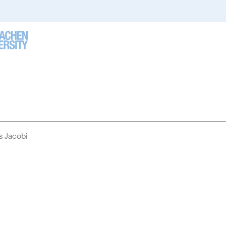
 Jacobi
Sie
sind
hier: