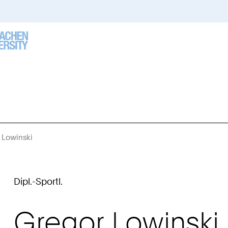
 Lowinski
Sie
sind
hier:
Dipl.-Sportl.
Gregor
Lowinski