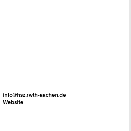
info@hsz.rwth-aachen.de
Work
Website