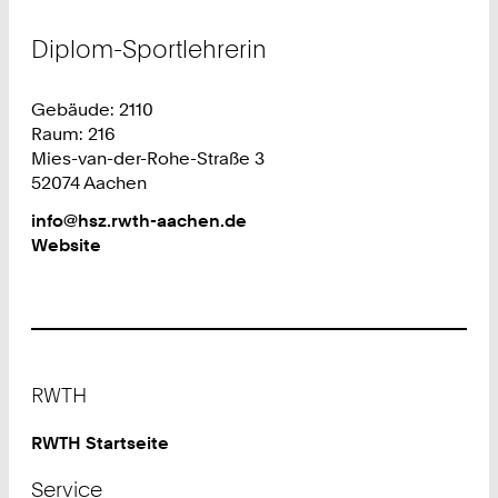
Diplom-Sportlehrerin
Gebäude: 2110
Raum: 216
Mies-van-der-Rohe-Straße 3
52074 Aachen
Work
info@hsz.rwth-aachen.de
Website
Footer
RWTH
RWTH Startseite
Service