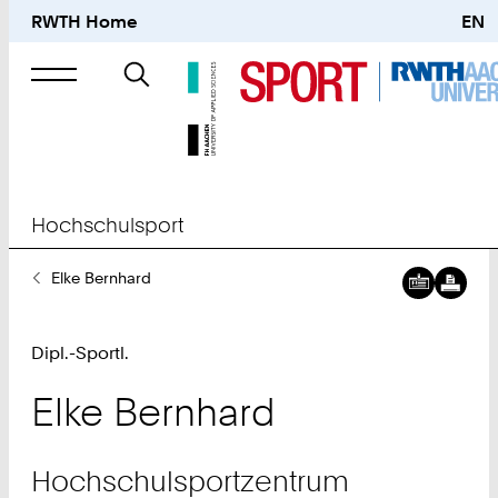
RWTH Home
EN
Suche
nach
Hochschulsport
Sie
Elke Bernhard
sind
hier:
Dipl.-Sportl.
Elke
Bernhard
Hochschulsportzentrum