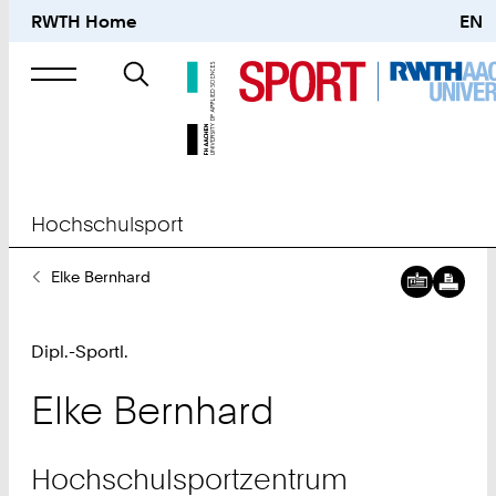
RWTH Home
EN
Suche
nach
Hochschulsport
Sie
Elke Bernhard
sind
hier:
Dipl.-Sportl.
Elke
Bernhard
Hochschulsportzentrum