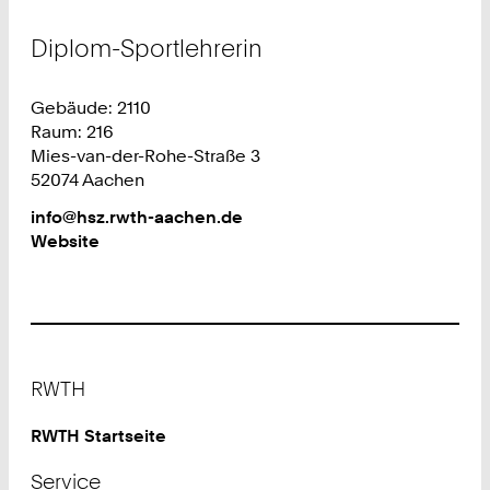
Diplom-Sportlehrerin
Gebäude: 2110
Raum: 216
Mies-van-der-Rohe-Straße 3
52074 Aachen
Work
info@hsz.rwth-aachen.de
Website
Footer
RWTH
RWTH Startseite
Service