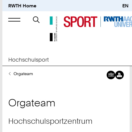
RWTH Home
EN
Suche
nach
Hochschulsport
Sie
Orgateam
sind
hier:
Orgateam
Hochschulsportzentrum