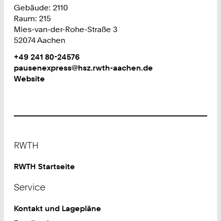
Gebäude: 2110
Raum: 215
Mies-van-der-Rohe-Straße 3
52074 Aachen
Work
Telefon:
+49 241 80-24576
+
Work
pausenexpress@hsz.rwth-aachen.de
4
Website
9
2
4
1
8
Footer
0
RWTH
2
4
RWTH Startseite
5
Service
7
6
Kontakt und Lagepläne