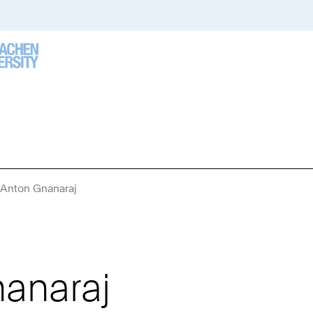
 Anton Gnanaraj
Sie
sind
hier:
anaraj