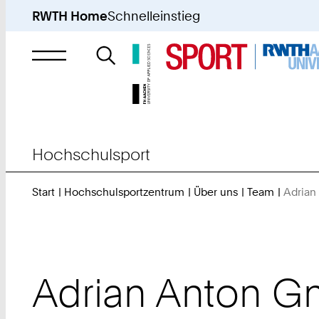
RWTH Home
Schnelleinstieg
Suche
nach
Hochschulsport
Start
Hochschulsportzentrum
Über uns
Team
Adrian
Adrian
Anton Gn