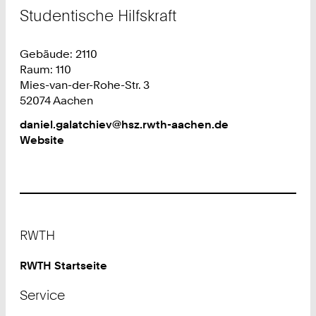
Studentische Hilfskraft
Gebäude: 2110
Raum: 110
Mies-van-der-Rohe-Str. 3
52074 Aachen
Work
daniel.galatchiev@hsz.rwth-aachen.de
Website
Footer
RWTH
RWTH Startseite
Service