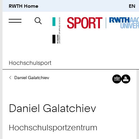
RWTH Home
EN
Suche
nach
Hochschulsport
Sie
Daniel Galatchiev
sind
hier:
Daniel
Galatchiev
Hochschulsportzentrum