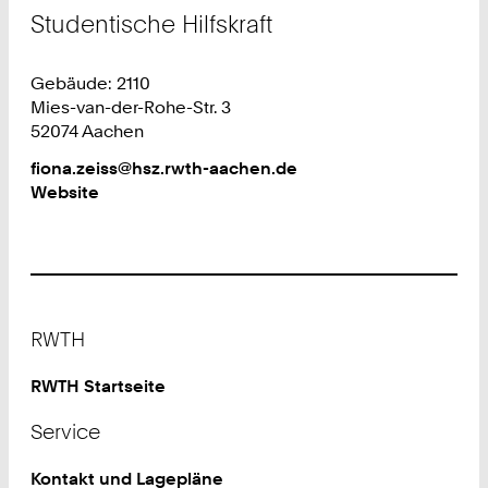
Studentische Hilfskraft
Gebäude: 2110
Mies-van-der-Rohe-Str. 3
52074 Aachen
Work
fiona.zeiss@hsz.rwth-aachen.de
Website
Footer
RWTH
RWTH Startseite
Service
Kontakt und Lagepläne