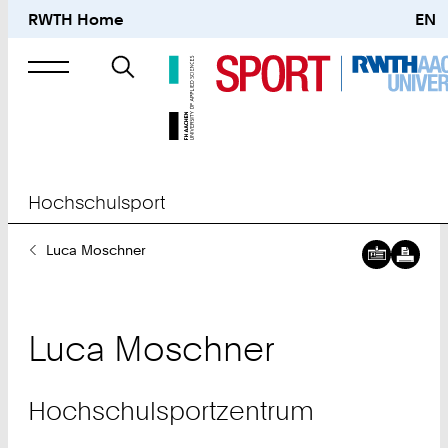
RWTH Home
EN
Suche
nach
Hochschulsport
Sie
Luca Moschner
sind
hier:
Luca
Moschner
Hochschulsportzentrum