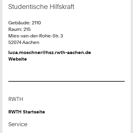
Studentische Hilfskraft
Gebäude: 2110
Raum: 215
Mies-van-der-Rohe-Str. 3
52074 Aachen
Work
luca.moschner@hsz.rwth-aachen.de
Website
Footer
RWTH
RWTH Startseite
Service