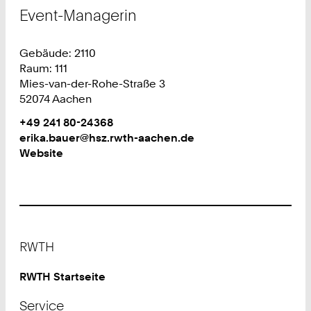
Event-Managerin
Gebäude: 2110
Raum: 111
Mies-van-der-Rohe-Straße 3
52074 Aachen
Work
Telefon:
+49 241 80-24368
+
Work
erika.bauer@hsz.rwth-aachen.de
4
Website
9
2
4
1
8
Footer
0
RWTH
2
4
RWTH Startseite
3
Service
6