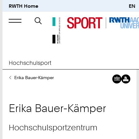
RWTH Home
EN
Suche
nach
Hochschulsport
Sie
Erika Bauer-Kämper
sind
hier:
Erika
Bauer-Kämper
Hochschulsportzentrum