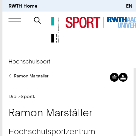
RWTH Home
EN
Suche
nach
Hochschulsport
Sie
Ramon Marställer
sind
hier:
Dipl.-Sportl.
Ramon
Marställer
Hochschulsportzentrum