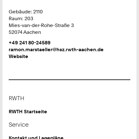
Gebäude: 2110
Raum: 203
Mies-van-der-Rohe-Straße 3
52074 Aachen
Work
Telefon:
+49 241 80-24589
Work
ramon.marstaeller@hsz.rwth-aachen.de
Website
Footer
RWTH
RWTH Startseite
Service
Kontakt und Lagepläne