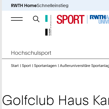
RWTH Home
Schnelleinstieg
Suche
nach
Hochschulsport
Start
Sport
Sportanlagen
Außeruniversitäre Sportanla
Golfclub Haus K