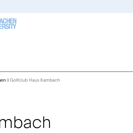
gen
Golfclub Haus Kambach
Sie
sind
hier:
ambach