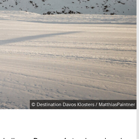
Urheberrecht:
©
Destination Davos Klosters / MatthiasPaintner