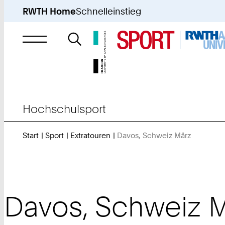
RWTH Home
Schnelleinstieg
Suche
nach
Hochschulsport
Start
Sport
Extratouren
Davos, Schweiz März
Sie
sind
hier:
Davos, Schweiz 