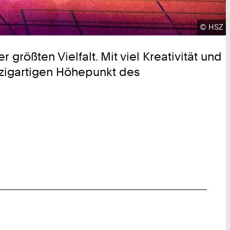
Urheber
©
HSZ
rößten Vielfalt. Mit viel Kreativität und
nzigartigen Höhepunkt des