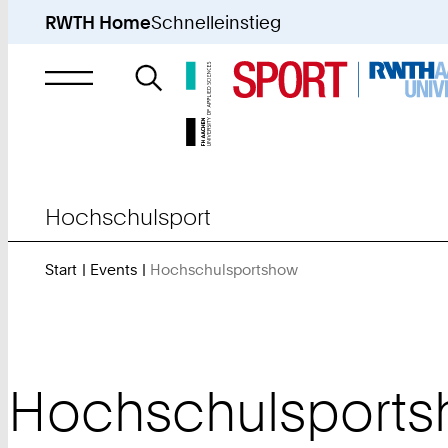
RWTH Home
Schnelleinstieg
Suche
nach
Hochschulsport
Start
Events
Hochschulsportshow
Sie
sind
hier:
Hochschulsport