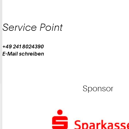
Service Point
+49 241 8024390
Work
Telefon:
E-Mail schreiben
Work
Sponsor