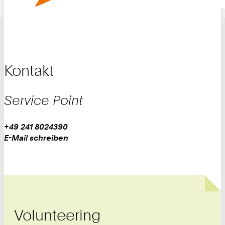
Kontakt
Service Point
Work
Telefon:
+49 241 8024390
+
Work
E-Mail schreiben
4
9
2
4
1
8
Volunteering
0