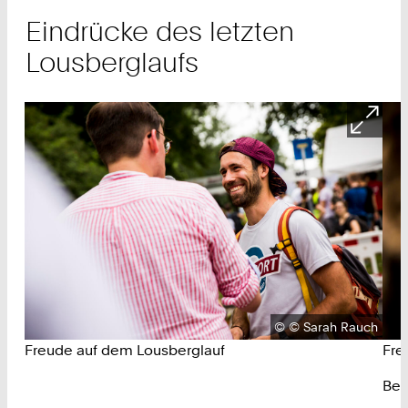
Eindrücke des letzten
Lousberglaufs
Urheberrecht:
©
© Sarah Rauch
Freude auf dem Lousberglauf
Fre
Bes