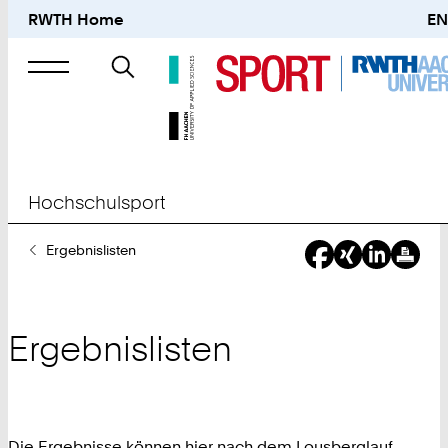
RWTH Home
EN
Suche
nach
Hochschulsport
Sie
Ergebnislisten
sind
hier:
Ergebnislisten
Die Ergebnisse können hier nach dem Lousberglauf