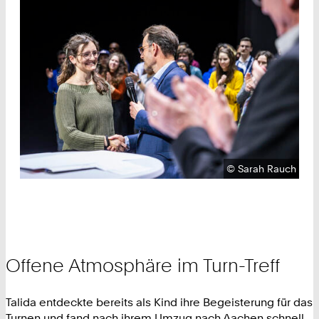
Urheberrecht:
©
Sarah Rauch
Offene Atmosphäre im Turn-Treff
Talida entdeckte bereits als Kind ihre Begeisterung für das
Turnen und fand nach ihrem Umzug nach Aachen schnell