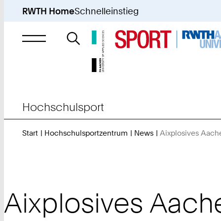
RWTH Home
Schnelleinstieg
Suche
nach
Hochschulsport
Start
Hochschulsportzentrum
News
Aixplosives Aache
Aixplosives Aache