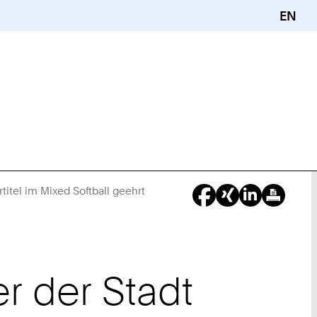
EN
itel im Mixed Softball geehrt
Sie
sind
hier:
r der Stadt