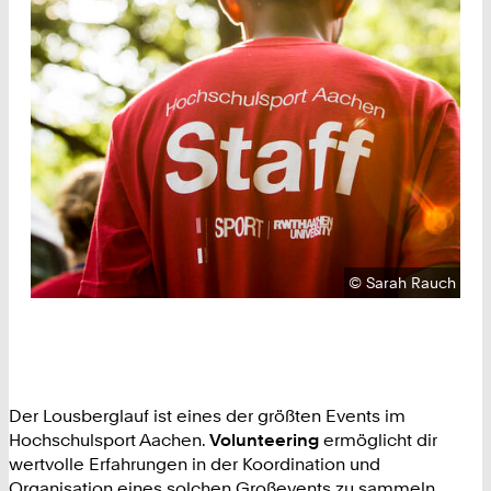
Urheberrecht:
©
Sarah Rauch
Der Lousberglauf ist eines der größten Events im
Hochschulsport Aachen.
Volunteering
ermöglicht dir
wertvolle Erfahrungen in der Koordination und
Organisation eines solchen Großevents zu sammeln.