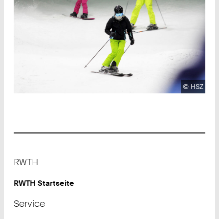
Urheberre
©
HSZ
Footer
RWTH
RWTH Startseite
Service