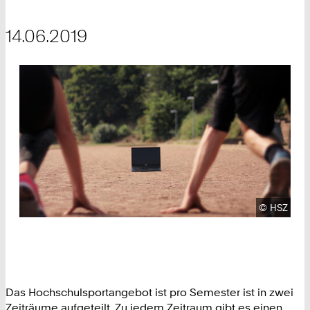
14.06.2019
Urheberre
©
HSZ
Das Hochschulsportangebot ist pro Semester ist in zwei
Zeiträume aufgeteilt. Zu jedem Zeitraum gibt es einen