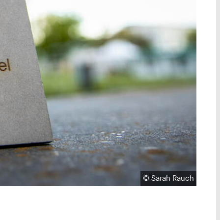
Urheberrecht:
©
Sarah Rauch