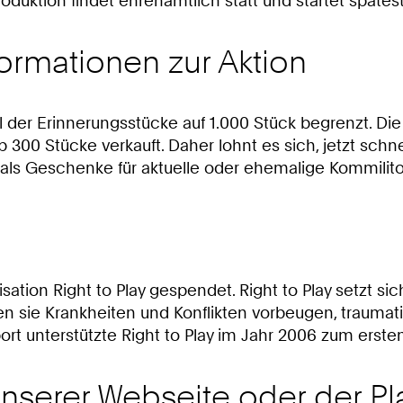
Produktion findet ehrenamtlich statt und startet spätes
formationen zur Aktion
 der Erinnerungsstücke auf 1.000 Stück begrenzt. Die
300 Stücke verkauft. Daher lohnt es sich, jetzt schne
 als Geschenke für aktuelle oder ehemalige Kommili
tion Right to Play gespendet. Right to Play setzt sich
en sie Krankheiten und Konflikten vorbeugen, traumat
 unterstützte Right to Play im Jahr 2006 zum ersten M
nserer Webseite oder der Pla