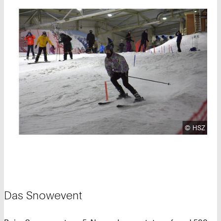
Urheberre
©
HSZ
Das Snowevent