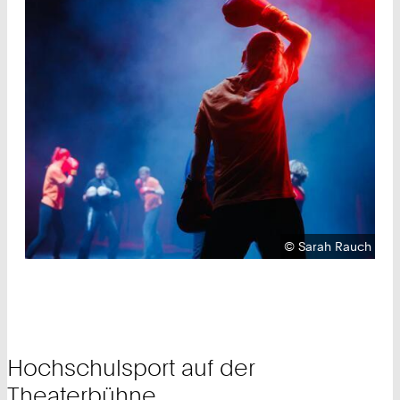
Urheberrecht:
©
Sarah Rauch
Hochschulsport auf der
Theaterbühne