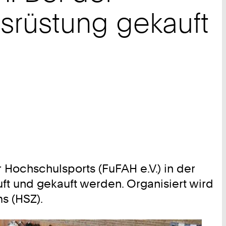
srüstung gekauft
ochschulsports (FuFAH e.V.) in der
ft und gekauft werden. Organisiert wird
s (HSZ).