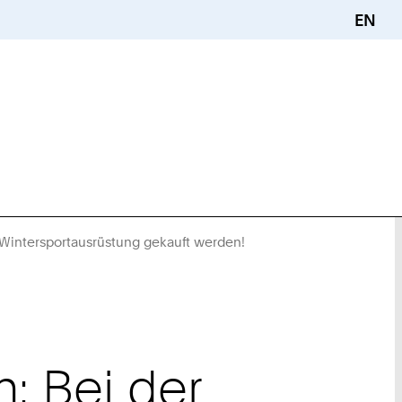
EN
 Wintersportausrüstung gekauft werden!
Sie
sind
hier:
n: Bei der