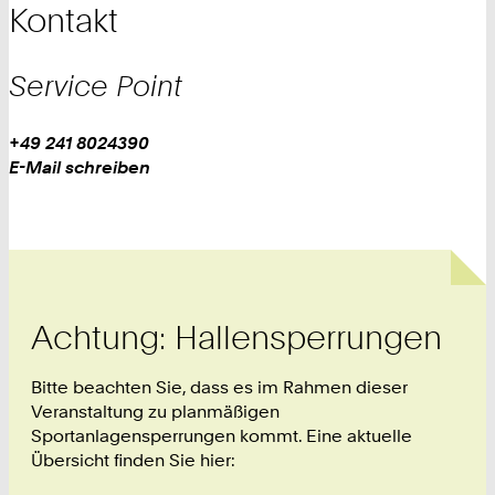
Kontakt
Service Point
Work
Telefon:
+49 241 8024390
+
Work
E-Mail schreiben
4
9
2
4
1
8
Achtung: Hallensperrungen
0
2
4
Bitte beachten Sie, dass es im Rahmen dieser
3
Veranstaltung zu planmäßigen
9
Sportanlagensperrungen kommt. Eine aktuelle
0
Übersicht finden Sie hier: