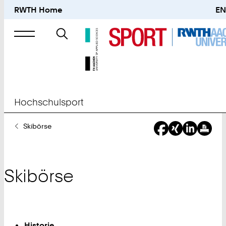
RWTH Home
EN
Suche
nach
Hochschulsport
Sie
Skibörse
sind
hier:
Skibörse
Historie