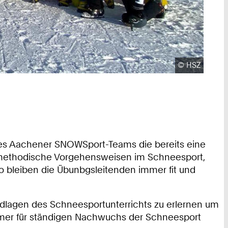
Urheberrecht
©
HSZ
 des Aachener SNOWSport-Teams die bereits eine
b: methodische Vorgehensweisen im Schneesport,
o bleiben die Übunbgsleitenden immer fit und
undlagen des Schneesportunterrichts zu erlernen um
immer für ständigen Nachwuchs der Schneesport