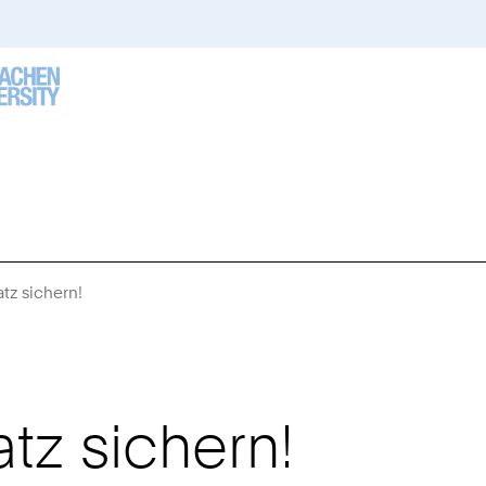
atz sichern!
Sie
sind
hier:
atz sichern!