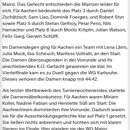
Mainz. Das Gefecht entschieden die Mainzer leider für
sich. Für Aachen bedeutete das Platz 3 durch Daniel
Zschätzsch, Sam Liao, Dominik Foerges, und Robert Styn
sowie Platz 5 durch Stefan Geffroy, Petar Peric, Nils
Hamacher und Platz 6 durch Moritz Kröplin, Julian Watson,
Felix Garg, Gerwin Schüffl.
Im Damendegen ging für Aachen ein Team mit Lena Lärm,
Julia Mock, Ilsa Scheuch, Maritess Vollrath, an den Start.
Die Damen überzeugenden in der Vorrunde und ihr
anschiebendes K.O.-Gefacht gewannen sie klar. Im
Viertelfinale kam es zu Duell gegen die WG Karlsruhe.
Dieses verloren die Damen knapp mit 44:42.
Als letzter Wettbewerb des Turnierwochenendes startete
die Damensäbelkonkurrenz. Für Aachen waren Miriam
Koller, Nadine Fabian und Henriette Süß am Start. Die
Aachnerinnen dominierten ihre Vorrunde. Dadurch waren
sie für die Ausscheidungsgefechte klar auf Platz 1 gesetzt.
Sie ließen nichts anbrennen und fochten sich mit klaren
Siegen ins Finale. Hier standen sie der WG Mainz