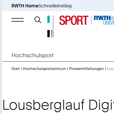
RWTH Home
Schnelleinstieg
Suche
nach
Hochschulsport
Start
Hochschulsportzentrum
Pressemitteilungen
Lou
Lousberglauf Dig