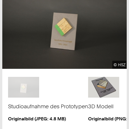
Urhebe
©
HSZ
Studioaufnahme des Prototypen
3D Modell
Originalbild (
JPEG
: 4.8 MB)
Originalbild (
PNG
: