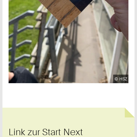
Urheberre
©
HSZ
Link zur Start Next