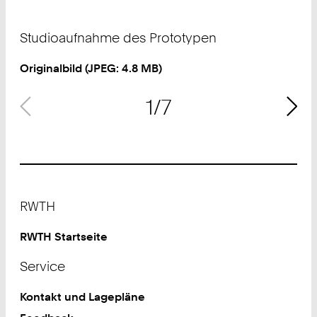
Urheberrecht:
Urheberrecht:
©
HSZ
©
HSZ
Studioaufnahme des Prototypen
Originalbild (
JPEG
: 4.8 MB)
1/7
Footer
RWTH
RWTH Startseite
Service
Kontakt und Lagepläne