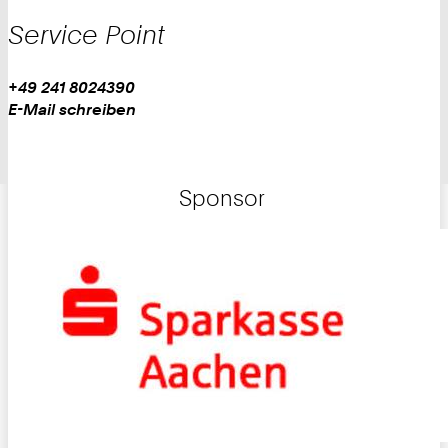
Service Point
Work
Telefon:
+49 241 8024390
+
Work
E-Mail schreiben
4
9
2
Sponsor
4
1
8
0
2
4
3
9
0