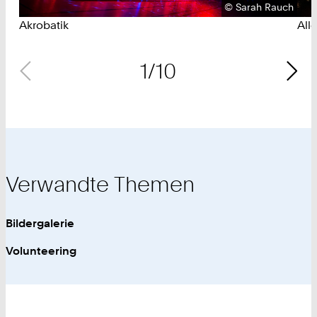
Urheberrecht:
©
Sarah Rauch
Akrobatik
All
1/10
Verwandte Themen
Bildergalerie
Volunteering