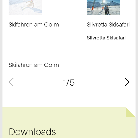
Skifahren am Golm
Slivretta Skisafari
Urheberrecht:
Slivretta Skisafari
©
Stefan Kothner - Montafon Tourismus
Urheberrecht:
©
Stefan Kothner - Monta
Skifahren am Golm
1/5
Downloads