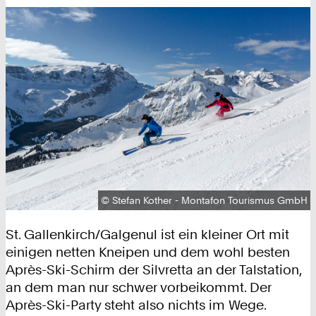
Urheberrecht:
©
Stefan Kother - Montafon Tourismus GmbH
St. Gallenkirch/Galgenul ist ein kleiner Ort mit
einigen netten Kneipen und dem wohl besten
Après-Ski-Schirm der Silvretta an der Talstation,
an dem man nur schwer vorbeikommt. Der
Après-Ski-Party steht also nichts im Wege.