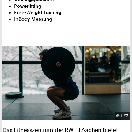
Powerlifting
Free-Weight Training
InBody Messung
Urhebe
©
HSZ
Das Fitnesszentrum der RWTH Aachen bietet