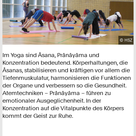
Urhebe
©
HSZ
Im Yoga sind Âsana, Prânâyâma und
Konzentration bedeutend. Körperhaltungen, die
Âsanas, stabilisieren und kräftigen vor allem die
Tiefenmuskulatur, harmonisieren die Funktionen
der Organe und verbessern so die Gesundheit.
Atemtechniken – Prânâyâma – führen zu
emotionaler Ausgeglichenheit. In der
Konzentration auf die Vitalpunkte des Körpers
kommt der Geist zur Ruhe.