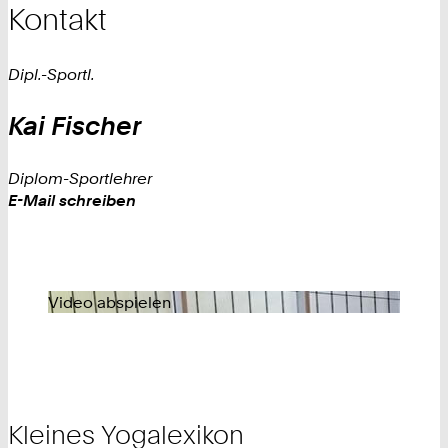
Kontakt
Dipl.-Sportl.
Kai
Fischer
Diplom-Sportlehrer
Work
E-Mail schreiben
Video abspielen
Kleines Yogalexikon