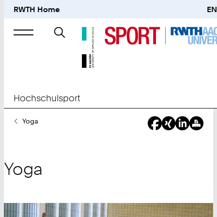
RWTH Home
EN
Suche
nach
Hochschulsport
Sie
Yoga
sind
hier:
Yoga