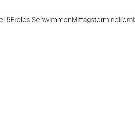
el 5
Freies Schwimmen
Mittagstermine
Komb