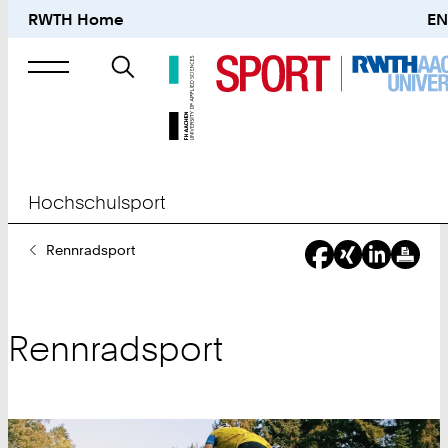
RWTH Home
EN
Suche
nach
Hochschulsport
Sie
Rennradsport
sind
hier:
Rennradsport