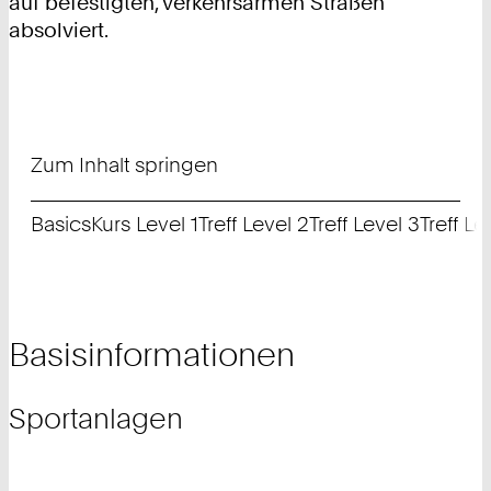
auf befestigten, verkehrsarmen Straßen
absolviert.
Zum Inhalt springen
Basics
Kurs Level 1
Treff Level 2
Treff Level 3
Treff Le
Basisinformationen
Sportanlagen