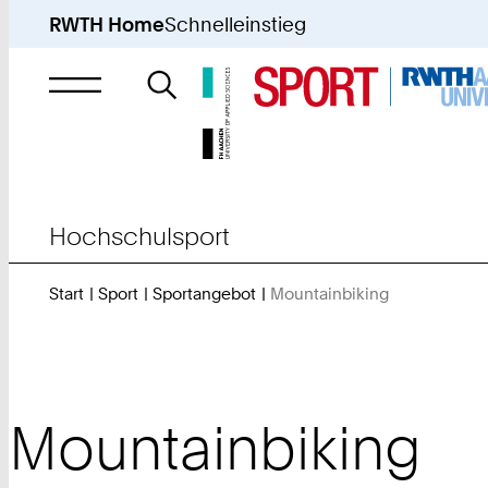
RWTH Home
Schnelleinstieg
Suche
nach
Hochschulsport
Start
Sport
Sportangebot
Mountainbiking
Sie
sind
hier:
Mountainbiking