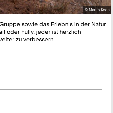
Urheberrecht:
©
Martin Koch
Gruppe sowie das Erlebnis in der Natur
 oder Fully, jeder ist herzlich
eiter zu verbessern.