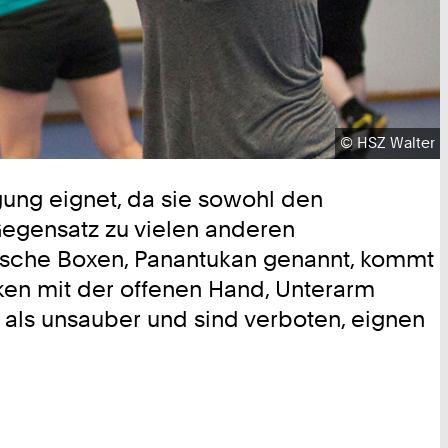
Urheberrecht:
©
HSZ Walter
igung eignet, da sie sowohl den
egensatz zu vielen anderen
inische Boxen, Panantukan genannt, kommt
ken mit der offenen Hand, Unterarm
als unsauber und sind verboten, eignen