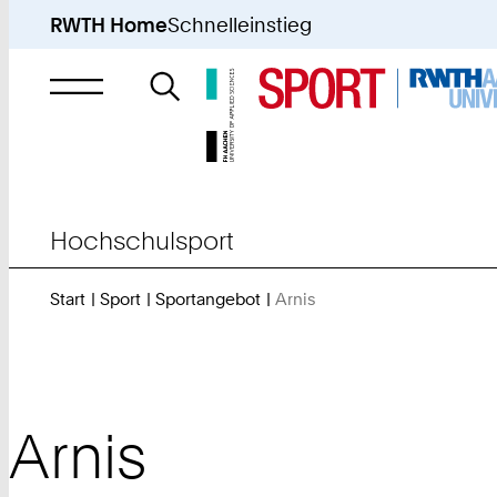
RWTH Home
Schnelleinstieg
Suche
nach
Hochschulsport
Start
Sport
Sportangebot
Arnis
Sie
sind
hier:
Arnis