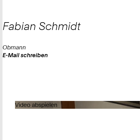
Fabian
Schmidt
Obmann
E-Mail schreiben
Work
Video abspielen