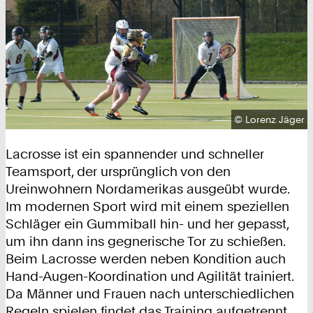
Urheberrecht:
©
Lorenz Jäger
Lacrosse ist ein spannender und schneller
Teamsport, der ursprünglich von den
Ureinwohnern Nordamerikas ausgeübt wurde.
Im modernen Sport wird mit einem speziellen
Schläger ein Gummiball hin- und her gepasst,
um ihn dann ins gegnerische Tor zu schießen.
Beim Lacrosse werden neben Kondition auch
Hand-Augen-Koordination und Agilität trainiert.
Da Männer und Frauen nach unterschiedlichen
Regeln spielen findet das Training aufgetrennt