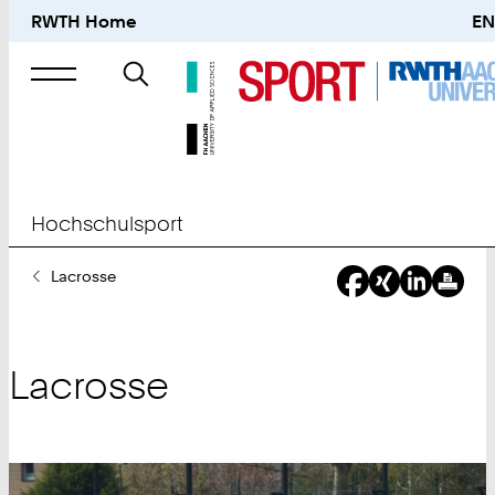
RWTH Home
EN
Suche
nach
Hochschulsport
Sie
Lacrosse
sind
hier:
Lacrosse